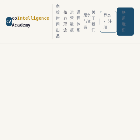
啊
哈
核
运
课
关
联
服务
登录
co
Intelligence
时
心
营
程
于
系
|
CA
与资
/ 注
间
理
数
体
我
我
Academy
费
册
出
念
据
系
们
们
品